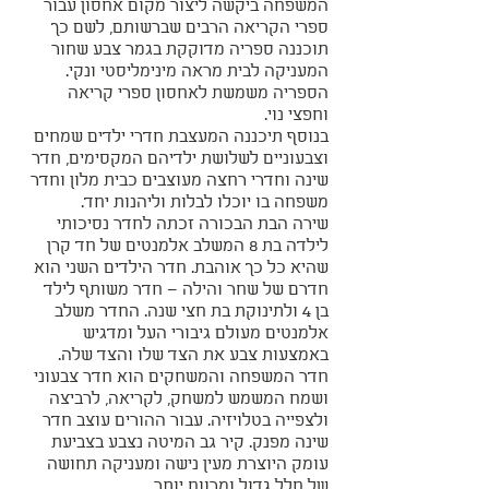
המשפחה ביקשה ליצור מקום אחסון עבור
ספרי הקריאה הרבים שברשותם, לשם כך
תוכננה ספריה מדוקקת בגמר צבע שחור
המעניקה לבית מראה מינימליסטי ונקי.
הספריה משמשת לאחסון ספרי קריאה
וחפצי נוי.
בנוסף תיכננה המעצבת חדרי ילדים שמחים
וצבעוניים לשלושת ילדיהם המקסימים, חדר
שינה וחדרי רחצה מעוצבים כבית מלון וחדר
משפחה בו יוכלו לבלות וליהנות יחד.
שירה הבת הבכורה זכתה לחדר נסיכותי
לילדה בת 8 המשלב אלמנטים של חד קרן
שהיא כל כך אוהבת. חדר הילדים השני הוא
חדרם של שחר והילה – חדר משותף לילד
בן 4 ולתינוקת בת חצי שנה. החדר משלב
אלמנטים מעולם גיבורי העל ומדגיש
באמצעות צבע את הצד שלו והצד שלה.
חדר המשפחה והמשחקים הוא חדר צבעוני
ושמח המשמש למשחק, לקריאה, לרביצה
ולצפייה בטלויזיה. עבור ההורים עוצב חדר
שינה מפנק. קיר גב המיטה נצבע בצביעת
עומק היוצרת מעין נישה ומעניקה תחושה
של חלל גדול ומרווח יותר.